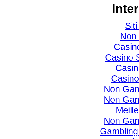
Inte
Sit
Non 
Casin
Casino 
Casin
Casino
Non Gam
Non Gam
Meill
Non Gam
Gambling