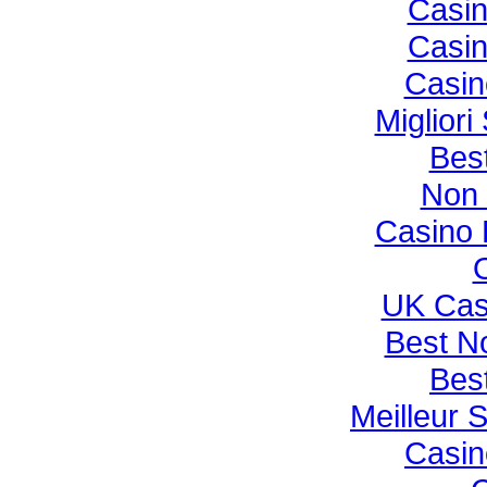
Casi
Casi
Casin
Miglior
Bes
Non 
Casino 
UK Cas
Best N
Best
Meilleur 
Casin