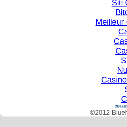
Sit
Bit
Meilleur
Ca
Cas
Ca
S
Nu
Casino
C
Help Cen
©2012 Blueho